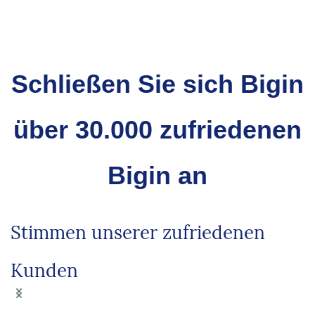
die Gesamtproduktivität Ihres Teams.
die für kleine und mittlere Unternehmen erforderliche
Einfachheit und Erschwinglichkeit mit der Präzision
einer fachgerechten Einrichtung verbindet.
Schließen Sie sich Bigin
über 30.000 zufriedenen
Bigin an
Stimmen unserer zufriedenen
Kunden