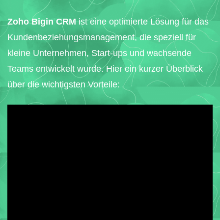
Zoho Bigin CRM
ist eine optimierte Lösung für das
Kundenbeziehungsmanagement, die speziell für
kleine Unternehmen, Start-ups und wachsende
Teams entwickelt wurde. Hier ein kurzer Überblick
über die wichtigsten Vorteile: