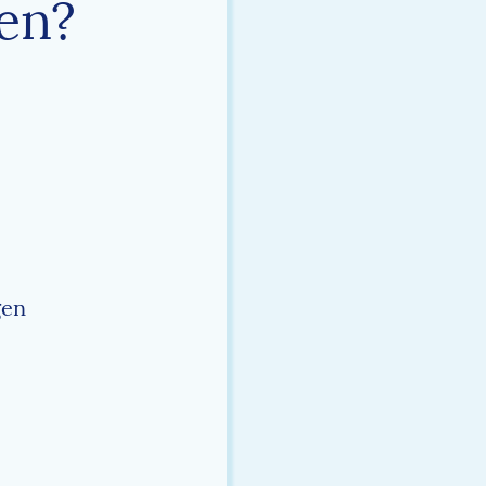
en?
gen