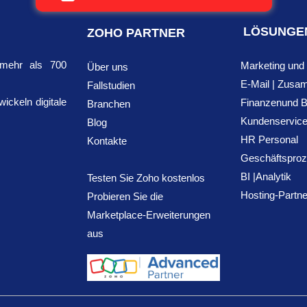
LÖSUNGE
ZOHO PARTNER
 mehr als 700
Marketing und 
Über uns
E-Mail | Zusa
Fallstudien
ckeln digitale
Finanzen
und 
Branchen
Kundenservic
Blog
HR Personal
Kontakte
Geschäftspro
BI |
Analytik
Testen Sie Zoho kostenlos
Hosting-Partne
Probieren Sie die
Marketplace-Erweiterungen
aus