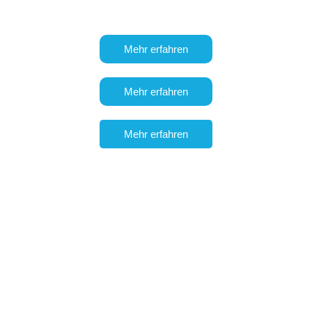
optimieren und analysieren.
Mehr erfahren
Mehr erfahren
Mehr erfahren
Zeichen
Erstellen Sie ganz einfach eine elektronische Signatur. Sie
Sie können
jedes Dokument
sicher
signieren
, festlegen,