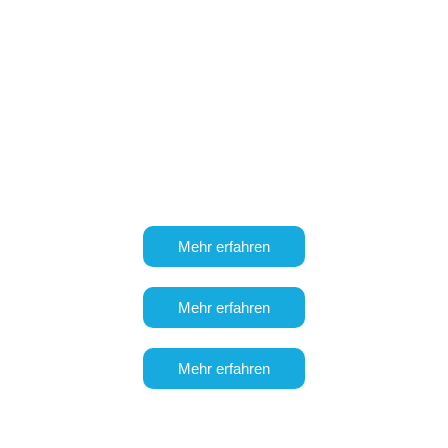
Hinter den Kulissen
Sind Sie in
der Veranstaltungsplanung
tätig
oder
möchten Sie
Ihren Umsatz durch
Event-Marketing
steigern? Dann ist Zoho
Backstage unverzichtbare Tool für Sie.
Mehr erfahren
Mehr erfahren
Mehr erfahren