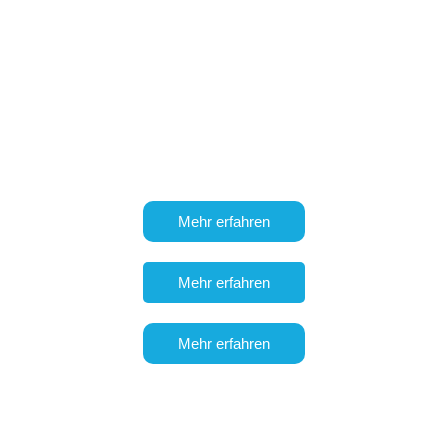
Umfrage
Erstellen Sie
in wenigen Minuten
Umfragen, die zum
Stil Ihrer
Marke
passen
,
teilen Sie diese
sofort und sicher über alle
verfügbaren Kanäle und
analysieren Sie die
automatisch
zusammengefassten Daten
Mehr erfahren
Mehr erfahren
Mehr erfahren