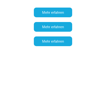
Mehr erfahren
Mehr erfahren
Mehr erfahren
Handel
Es enthält alle Tools, die Sie benötigen, um
ein Online-Geschäft
von Grund auf aufzubauen
oder die Funktionen Ihres
bestehenden Online-Shops erheblich zu erweitern.