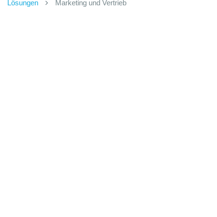
Lösungen
Marketing und Vertrieb
CRM
Ein System vereint Funktionen, die ein breites Spektrum an
Vertriebs- und Marketingaufgaben abdecken.
Mit
dem
CRMOZ
können Sie
das CRM
Ihre Bedürfnisse und
Vorlieben
anpassen
, sodass es perfekt zu Ihrem Unternehmen
passt.