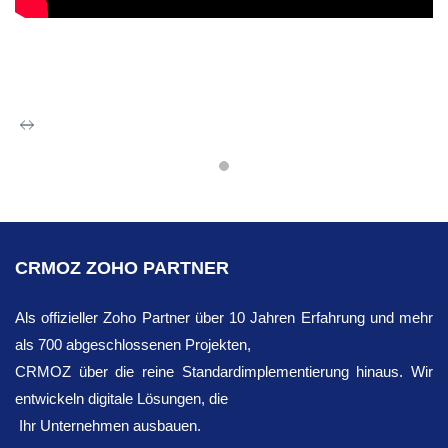
Zoho CRM
Es ist sehr wahrscheinlich, dass eine leere
Geschäftsplattform für Nutzer uninteressant
CRMOZ ZOHO PARTNER
ist. Daher CRM einer der Hauptvorteile der
Arbeit mit Zoho CRM die Möglichkeit,
Als offizieller Zoho Partner über 10 Jahren Erfahrung und mehr
Unternehmen aus verschiedenen Branchen
als 700 abgeschlossenen Projekten,
wie Finanzen, Unterhaltung, Analytik,
CRMOZ über die reine Standardimplementierung hinaus. Wir
Tracking, E-Commerce, Management und
entwickeln digitale Lösungen, die
weiteren Bereichen zu integrieren. Dieser
Ihr Unternehmen ausbauen.
Prozess beinhaltet die Zusammenführung