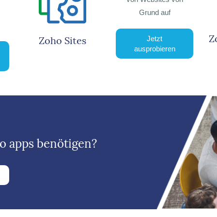
Grund auf
Z
Zoho Sites
Jetzt
ausprobieren
ho apps benötigen?