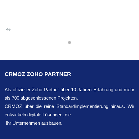
Zoho Assist
Zusätzliche Integrationen mit Anwendungen
können den Datenaustausch vereinfachen,
CRMOZ ZOHO PARTNER
bestimmte Vorgänge komfortabler gestalten
und die Interaktionen im Geschäftsbetrieb
Als offizieller Zoho Partner über 10 Jahren Erfahrung und mehr
auf Basis CRM effizienter gestalten. Eine
als 700 abgeschlossenen Projekten,
solche Integration ist die Zoho Assist – ein
CRMOZ über die reine Standardimplementierung hinaus. Wir
cloudbasiertes Tool für den Remote-
entwickeln digitale Lösungen, die
Kundensupport. Sie zielt darauf ab, IT-
Ihr Unternehmen ausbauen.
Support-Teams und Unternehmen sichere
Unterstützung und Fehlerbehebung zu