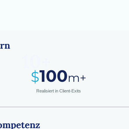
rn
10+
10
0
$
m
+
Realisiert in Client-Exits
ompetenz