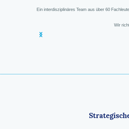
Ein interdisziplinäres Team aus über 60 Fachleut
Wir rich
Strategisch
Zoho – Strategische Lösungen
Leiter Technik und
Leiter für AI