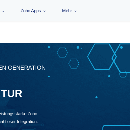
Zoho Apps
Mehr
EN GENERATION
KTUR
eistungsstarke Zoho-
htloser Integration.