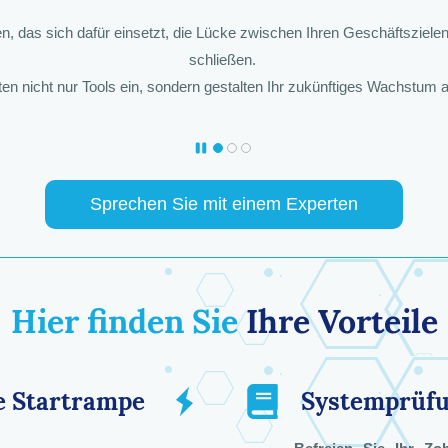
en, das sich dafür einsetzt, die Lücke zwischen Ihren Geschäftsziel
schließen.
ten nicht nur Tools ein, sondern gestalten Ihr zukünftiges Wachstum 
Sprechen Sie mit einem Experten
Hier finden Sie
Ihre Vorteile
e Startrampe
Systemprüfu
Zoho HR & People Operations
Zoho Creator Low-Code
Zoho Analytics BI-
Architekt für die Anbindung 
Architekt für das Zoho-Finan
Strategieexperte für