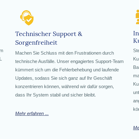
In
Technischer Support &
K
Sorgenfreiheit
em
St
Machen Sie Schluss mit den Frustrationen durch
L
Ku
technische Ausfälle. Unser engagiertes Support-Team
N
Ba
kümmert sich um die Fehlerbehebung und laufende
ma
Updates, sodass Sie sich ganz auf Ihr Geschäft
Ku
konzentrieren können, während wir dafür sorgen,
un
dass Ihr System stabil und sicher bleibt.
an
kö
Mehr erfahren ...
Me