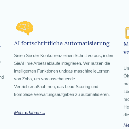
AI fortschrittliche Automatisierung
M
M
v
Seien Sie der Konkurrenz einen Schritt voraus, indem
n
SieAI Ihre Arbeitsabläufe integrieren. Wir nutzen die
Un
e
intelligenten Funktionen und
das
maschinelle
Lernen
Ö
nd
von Zoho
, um vorausschauende
ma
Vertriebsmaßnahmen, das Lead-Scoring und
Lö
komplexe Verwaltungsaufgaben zu automatisieren.
m
H
Mehr erfahren ...
di
Me