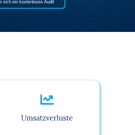
e sich ein kostenloses Audit
Umsatzverluste