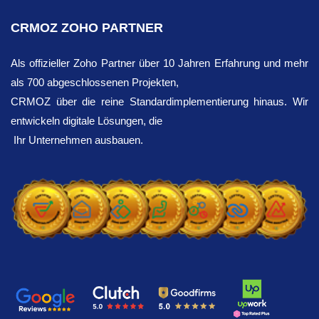
zu gewährleisten, erfasst die Integration Produktrabatte,
zusätzliche Systemguthaben im Rahmen Ihres
länderspezifische Steuerinformationen und Shopify und
CRMOZ ZOHO PARTNER
Abonnements erforderlich sind.
überträgt diese direkt in Ihre CRM .
Als offizieller Zoho Partner über 10 Jahren Erfahrung und mehr
als 700 abgeschlossenen Projekten,
CRMOZ über die reine Standardimplementierung hinaus. Wir
entwickeln digitale Lösungen, die
Ihr Unternehmen ausbauen.