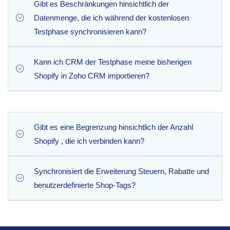
Gibt es Beschränkungen hinsichtlich der
Datenmenge, die ich während der kostenlosen
Testphase synchronisieren kann?
Kann ich CRM der Testphase meine bisherigen
Ja. Damit Sie die Premium-Funktionen der Erweiterung
Shopify in Zoho CRM importieren?
testen können, können Sie im Rahmen der kostenlosen
Testphase insgesamt bis zu 50 Bestellungen
synchronisieren. Durch ein Upgrade auf ein
Das Self-Service-Tool zur historischen Synchronisierung
kostenpflichtiges Abonnement entfällt diese
ist eine erweiterte Funktion, die ausschließlich zahlenden
Gibt es eine Begrenzung hinsichtlich der Anzahl
Mengenbeschränkung vollständig.
Abonnenten vorbehalten ist. Während der kostenlosen
Shopify , die ich verbinden kann?
Testphase können Sie die Echtzeit-
Hintergrundsynchronisierung eingehender neuer oder
Synchronisiert die Erweiterung Steuern, Rabatte und
Die Erweiterung unterstützt standardmäßig die gleichzeitige
geänderter Bestellungen testen.
benutzerdefinierte Shop-Tags?
Synchronisierung mehrerer Shopify . Bitte beachten Sie
jedoch, dass für die Synchronisierung besonders
umfangreicher Bestellhistorien oder die Verwaltung einer
Ja, auf jeden Fall. Um vollständige finanzielle Transparenz
großen Anzahl zusätzlicher Shops möglicherweise