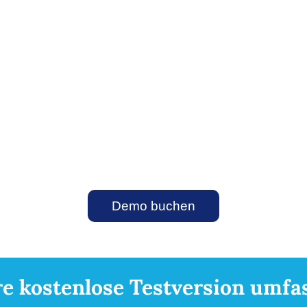
Lassen Sie sich niemals einen
vielversprechenden Lead entgehen. Durch
die Automatisierung des
Erfassungsprozesses sichern Sie sich mehr
Geschäftsmöglichkeiten, minimieren den
Verlust von Leads und steigern Ihren Umsatz.
Demo buchen
re kostenlose Testversion umfas