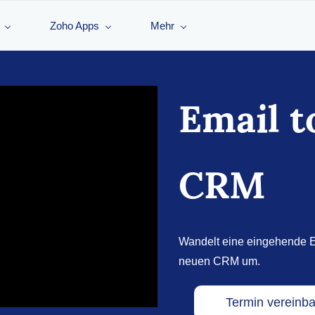
Zoho Apps
Mehr
Email t
CRM
Wandelt eine eingehende 
neuen CRM um.
Termin vereinb