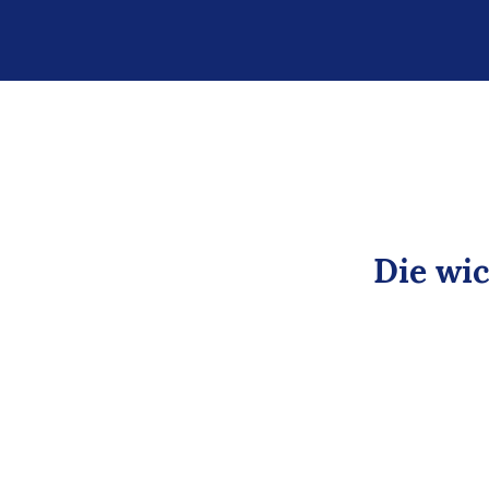
Die wic
Keine
manuelle
Dateneingabe