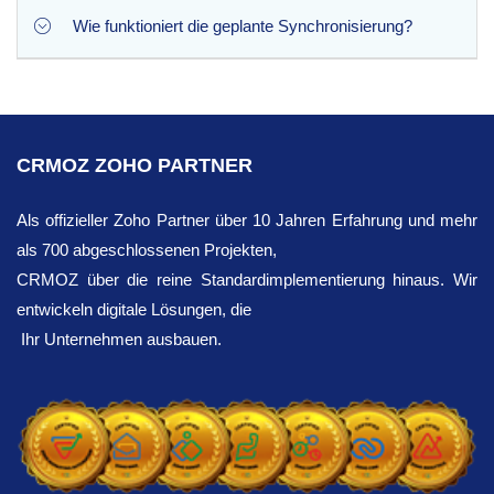
kostenpflichtige Version umsteigen.
Wie funktioniert die geplante Synchronisierung?
Die kostenlose Testphase dauert 10 Tage, wobei alle
Funktionen freigeschaltet sind.
Sie können ganz einfach eine automatische, manuelle
Hintergrundsynchronisierung nach einem Zeitplan
einrichten, der Ihren geschäftlichen Anforderungen
CRMOZ ZOHO PARTNER
entspricht. Die Erweiterung aktualisiert Ihre CRM
automatisch, ohne dass ein manueller Eingriff erforderlich
Als offizieller Zoho Partner über 10 Jahren Erfahrung und mehr
ist.
als 700 abgeschlossenen Projekten,
CRMOZ über die reine Standardimplementierung hinaus. Wir
entwickeln digitale Lösungen, die
Ihr Unternehmen ausbauen.