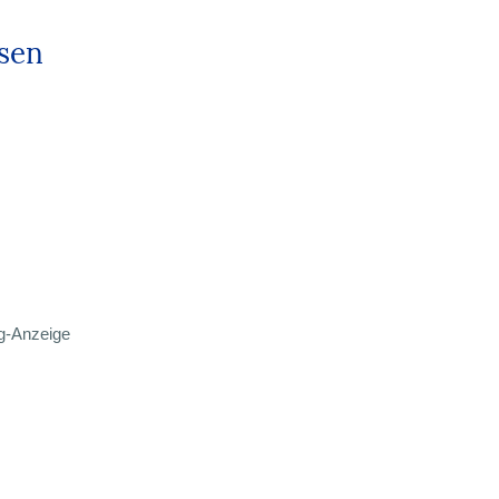
ysen
ng-Anzeige