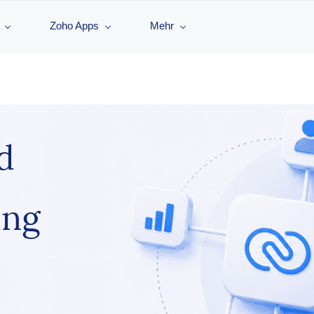
Zoho Apps
Mehr
d
ung