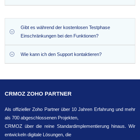
und füllt das Standardfeld „Land“ in Ihrem CRM aus.
Phone Checker überprüft Phone Checker alle neu
angelegten Datensätze sowie alle bestehenden Leads oder
Gibt es während der kostenlosen Testphase
Kontakte, die innerhalb des Tages geändert wurden, und
Einschränkungen bei den Funktionen?
validiert diese.
Wie kann ich den Support kontaktieren?
Ganz und gar nicht. Mit der 10-tägigen kostenlosen
Testversion erhalten Sie uneingeschränkten Zugriff auf
alle Premium-Funktionen, einschließlich der
Sie können unser Support-Team per E-Mail unter
[email
umfassenden Authentizitätsprüfung und der
protected]
Anreicherung von Länderangaben. Der einzige
CRMOZ ZOHO PARTNER
Unterschied besteht im täglichen Kontingent: Die
Testversion erlaubt bis zu 30 Datensatzprüfungen pro
Als offizieller Zoho Partner über 10 Jahren Erfahrung und mehr
Tag, während die kostenpflichtige Version bis zu 1.000
als 700 abgeschlossenen Projekten,
Überprüfungen täglich ermöglicht.
CRMOZ über die reine Standardimplementierung hinaus. Wir
entwickeln digitale Lösungen, die