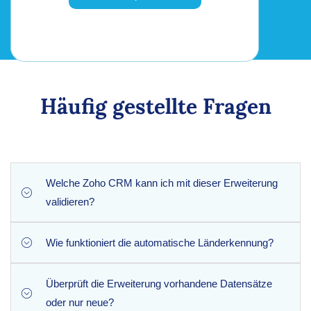
Häufig gestellte Fragen
Welche Zoho CRM kann ich mit dieser Erweiterung
validieren?
Wie funktioniert die automatische Länderkennung?
Phone Checker nahtlos in die Standardmodule „Leads“ und
„Kontakte“ von Zoho CRM Phone Checker , CRM alle
eingehenden Telefondaten automatisch zu überprüfen.
Überprüft die Erweiterung vorhandene Datensätze
Anhand der internationalen Ländervorwahl der
oder nur neue?
Telefonnummer ermittelt Phone Checker das Herkunftsland