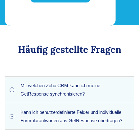
Häufig gestellte Fragen
Mit welchen Zoho CRM kann ich meine
GetResponse synchronisieren?
Kann ich benutzerdefinierte Felder und individuelle
Die Erweiterung unterstützt die Standardmodule „Leads“
Formularantworten aus GetResponse übertragen?
und „Kampagnen“ in Zoho CRM vollständig, sodass Sie
übersichtliche Lead-Datensätze anlegen und die Leistung
Ihrer E-Mail-Marketing-Kampagnen nahtlos nachverfolgen