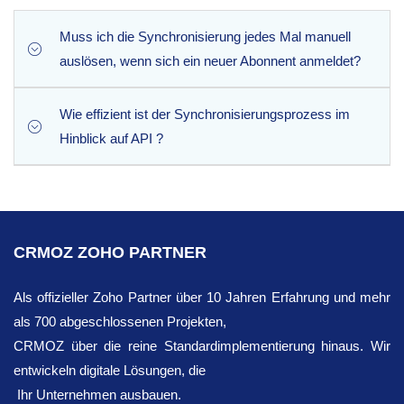
Ja, auf jeden Fall. Die Erweiterung ordnet alle
können.
benutzerdefinierten Felder aus GetResponse zu und stellt
Muss ich die Synchronisierung jedes Mal manuell
so sicher, dass alle benutzerdefinierten Daten,
auslösen, wenn sich ein neuer Abonnent anmeldet?
Bezeichnungen oder Umfrageantworten, die Sie von Ihren
Abonnenten erfassen, genau dort in Zoho CRM landen, wo
Wie effizient ist der Synchronisierungsprozess im
Es ist kein manueller Aufwand erforderlich. Dank der
sie hingehören.
Hinblick auf API ?
Unterstützung für geplante Synchronisierungen können
Sie die Erweiterung so konfigurieren, dass automatische
Synchronisierungsintervalle vollständig im Hintergrund
Die Erweiterung ist leistungsmäßig hochgradig optimiert
und völlig automatisch ablaufen.
und übermittelt bis zu 100 Leads pro API . Dieses
Modell der Massenverarbeitung gewährleistet eine
CRMOZ ZOHO PARTNER
schnelle Datensynchronisation und minimiert
gleichzeitig die Ausschöpfung Ihrer täglichen CRM API .
Als offizieller Zoho Partner über 10 Jahren Erfahrung und mehr
als 700 abgeschlossenen Projekten,
CRMOZ über die reine Standardimplementierung hinaus. Wir
entwickeln digitale Lösungen, die
Ihr Unternehmen ausbauen.