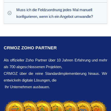
Muss ich die Feldzuordnung jedes Mal manuell
Ja, auf jeden Fall. Die Erweiterung überträgt den jeweiligen
konfigurieren, wenn ich ein Angebot umwandle?
Beschreibungstext jeder Einzelposition nahtlos in das
Beschreibungsfeld der entsprechenden Aufgabe, sodass
keine technischen Anforderungen oder Kundenhinweise
Ganz und gar nicht. Die Erweiterung ist für einen schnellen
verloren gehen.
Plug-and-Play-Betrieb ausgelegt. Nach der Installation
ordnet sie die Standardfelder der Projektstruktur
CRMOZ ZOHO PARTNER
automatisch zu, sodass Ihr Team Angebote mit einem
einzigen Klick in Projekte umwandeln kann.
Als offizieller Zoho Partner über 10 Jahren Erfahrung und mehr
als 700 abgeschlossenen Projekten,
CRMOZ über die reine Standardimplementierung hinaus. Wir
entwickeln digitale Lösungen, die
Ihr Unternehmen ausbauen.