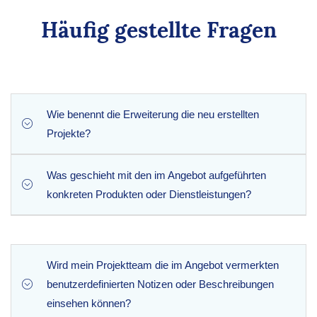
Häufig gestellte Fragen
Wie benennt die Erweiterung die neu erstellten
Projekte?
Was geschieht mit den im Angebot aufgeführten
Um eine übersichtliche Struktur zu gewährleisten,
konkreten Produkten oder Dienstleistungen?
extrahiert die Erweiterung automatisch die Daten aus dem
Feld „Betreff“ Ihres CRM und übernimmt sie als offiziellen
Namen des neuen Projekts in Zoho Projects.
Jeder einzelne Posten in der Einzelpostenliste Ihres
Angebots wird automatisch in eine brandneue,
Wird mein Projektteam die im Angebot vermerkten
eigenständige Aufgabe innerhalb des neu erstellten
benutzerdefinierten Notizen oder Beschreibungen
Projekts umgewandelt, wodurch die manuelle
einsehen können?
Dateneingabe entfällt.