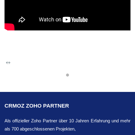
Zoho Reports
Mit Zoho Reports, einem cloudbasierten BI-
Tool, können Sie:
CRMOZ ZOHO PARTNER
Erstellen Sie mithilfe einer intuitiven
Als offizieller Zoho Partner über 10 Jahren Erfahrung und mehr
Benutzeroberfläche im Handumdrehen
als 700 abgeschlossenen Projekten,
Berichte auf der Grundlage der